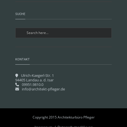
SUCHE
KONTAKT
Ulrich-Kaegerl-Str. 1
94405 Landau a. d. Isar
09951.9810.0
info@architekt-pfleger.de
Copyright 2015 Architekturbüro Pfleger