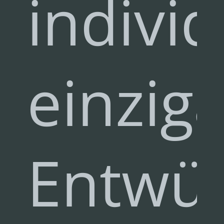
individ
einzig
Entwü