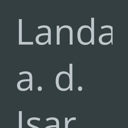
Landa
a. d.
Isar