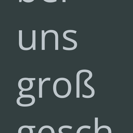
uns
groß
geschr